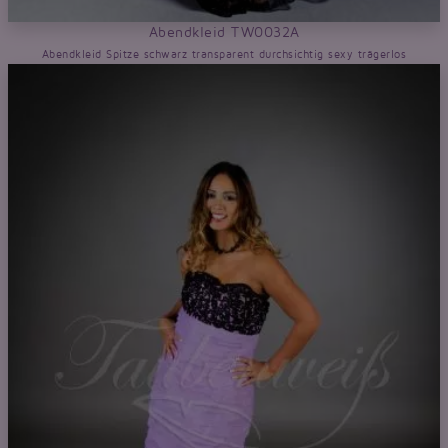
Abendkleid TW0032A
Abendkleid Spitze schwarz transparent durchsichtig sexy trägerlos