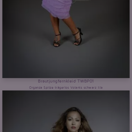
Brautjungfernkleid TWBP01
Organza Spitze trägerlos Volants schwarz lila