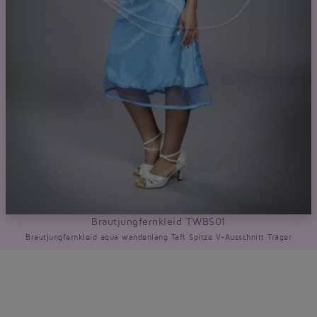
Brautjungfernkleid TWBS01
Brautjungfernkleid aqua wandenlang Taft Spitze V-Ausschnitt Träger