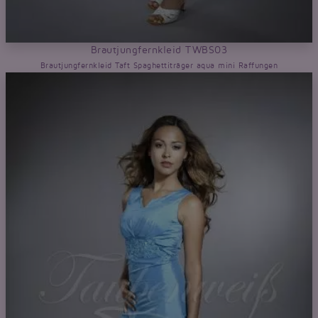
Brautjungfernkleid TWBS03
Brautjungfernkleid Taft Spaghettiträger aqua mini Raffungen