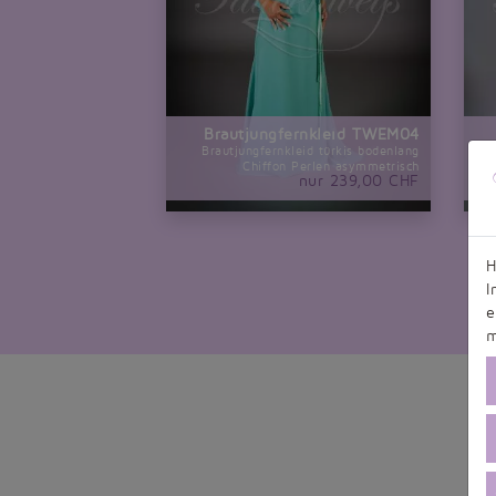
Brautjungfernkleid TWEM04
Brautjungfernkleid türkis bodenlang
Chiffon Perlen asymmetrisch
nur 239,00 CHF
H
I
e
m