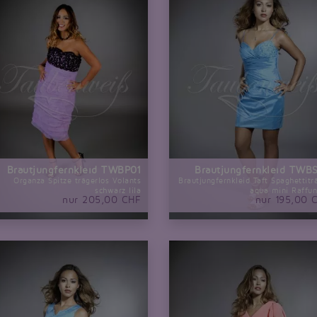
Brautjungfernkleid TWBP01
Brautjungfernkleid TWB
Organza Spitze trägerlos Volants
Brautjungfernkleid Taft Spaghettitr
schwarz lila
aqua mini Raffu
nur 205,00 CHF
nur 195,00 