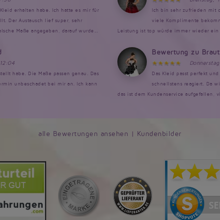
Kleid erhalten habe. Ich hatte es mir für
Ich bin sehr zufrieden mit
. Der Austausch lief super, sehr
viele Komplimente bekomme
falsche Maße angegeben, darauf wurde...
Leistung ist top würde immer wieder ein 
d
Bewertung zu Brau
 12:04
Donnerstag
estellt habe. Die Maße passen genau. Das
Das Kleid passt perfekt un
rmin unbeschadet bei mir an. Ich kann
schnellstens reagiert. Da w
das ist dem Kundenservice aufgefallen, v
alle Bewertungen ansehen
|
Kundenbilder