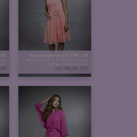
L05
Brautjungfernkleid TWCL04
lang
Brautjungfernkleid hummer knielang
zarm
Chiffon Blume trägerlos
CHF
nur 180,00 CHF