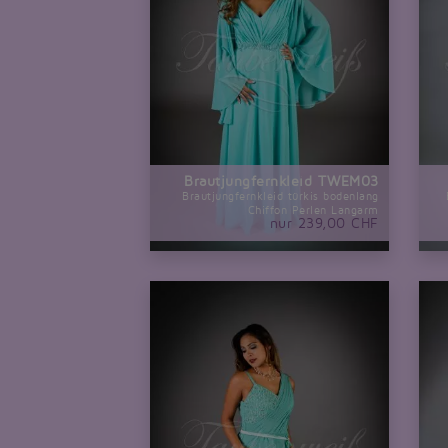
Brautjungfernkleid TWEM03
Brautjungfernkleid türkis bodenlang
Chiffon Perlen Langarm
nur 239,00 CHF