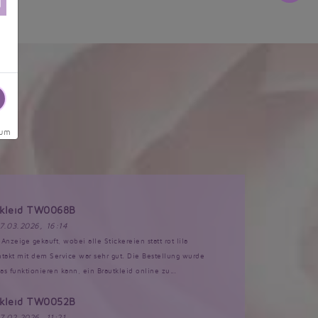
sum
tkleid TW0068B
17.03.2026, 16:14
Anzeige gekauft, wobei alle Stickereien statt rot lila
akt mit dem Service war sehr gut. Die Bestellung wurde
s funktionieren kann, ein Brautkleid online zu...
tkleid TW0052B
17.02.2026, 11:21