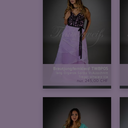
Brautjungfernkleid TWBP05
lang Organza Spitze V-Ausschnitt
Träger schwarz lila
nur 245,00 CHF