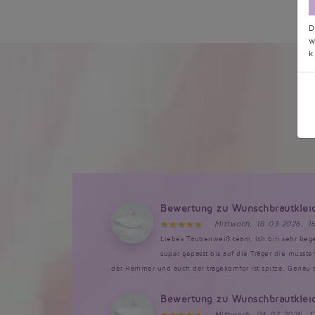
D
w
k
Bewertung zu Wunschbrautklei
Mittwoch, 18.03.2026, 1
Liebes Taubenweiß team, Ich bin sehr bege
super gepasst bis auf die Träger die musst
der Hammer und auch der tragekomfor ist spitze. Genau so
Bewertung zu Wunschbrautklei
Mittwoch, 04.03.2026, 1