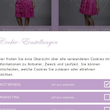
Brautjungfernkleid TWPP01
Brautjungfernkleid TWP
Brautjungfernkleid fuchsia knielang
Brautjungfernkleid fuchsia 
Chiffon V-Ausschnitt Kurzarm
Babydoll Chiffon trägerlos Schl
Cookie-Einstellungen
nur 199,00 CHF
nur 175,00 
«
1
2
3
»
ier finden Sie eine Übersicht über alle verwendeten Cookies mi
nformationen zu Anbieter, Zweck und Laufzeit. Sie können
ntscheiden, welche Cookies Sie zulassen oder ablehnen
öchten.
NOTWENDIG
DETAILS ANSEHEN
MARKETING
DETAILS ANSEHEN