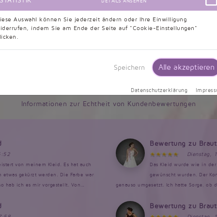
STATISTIK
DETAILS ANSEHEN
iese Auswahl können Sie jederzeit ändern oder Ihre Einwilligung
iderrufen, indem Sie am Ende der Seite auf "Cookie-Einstellungen"
licken.
Kundenbewertungen
Alle akzeptieren
Speichern
9,5/10 - 633 Bewertungen
Datenschutzerklärung
Impres
Informationen zur Echtheit von Kundenbewertungen
d
Bewertung zu Brau
6:52
Dienstag, 
istert von meinem Kleid. Es hat auch
Das Kleid wurde wie in der 
en etwas gekürzt werden. Die Farbe war
gewünscht wurden. Der Kont
 hab ich es mir vorgestellt. Von...
genauso umgesetzt. Ich hatte Sorge, ob da
d
Bewertung zu Brau
7:58
Dienstag, 