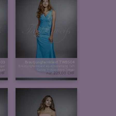
S03
Brautjungfernkleid TWBS04
äger
Brautjungfernkleid aqua bodenlang Taft
ngen
Spitze V-Ausschnitt Träger
CHF
nur 229,00 CHF