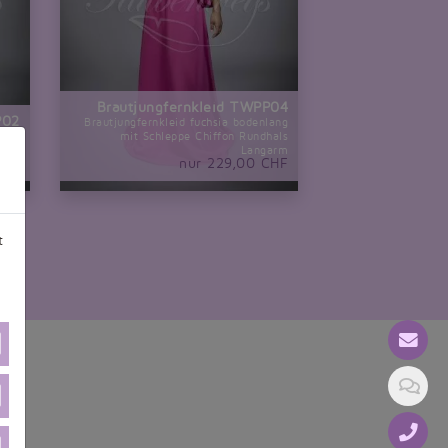
Brautjungfernkleid TWPP04
P02
Brautjungfernkleid fuchsia bodenlang
mini
mit Schleppe Chiffon Rundhals
eife
Langarm
CHF
nur 229,00 CHF
t