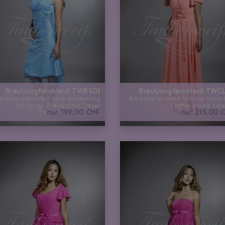
Brautjungfernkleid TWBS01
Brautjungfernkleid TWC
Brautjungfernkleid aqua wandenlang
Brautjungfernkleid hummer boden
Taft Spitze V-Ausschnitt Träger
Chiffon Blume Kur
nur 199,00 CHF
nur 215,00 