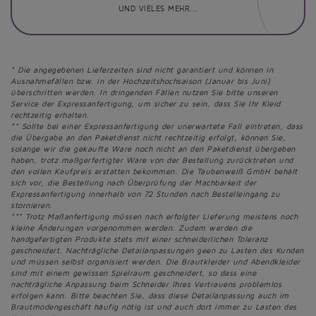
UND VIELES MEHR...
* Die angegebenen Lieferzeiten sind nicht garantiert und können in
Ausnahmefällen bzw. in der Hochzeitshochsaison (Januar bis Juni)
überschritten werden. In dringenden Fällen nutzen Sie bitte unseren
Service der Expressanfertigung, um sicher zu sein, dass Sie Ihr Kleid
rechtzeitig erhalten.
** Sollte bei einer Expressanfertigung der unerwartete Fall eintreten, dass
die Übergabe an den Paketdienst nicht rechtzeitig erfolgt, können Sie,
solange wir die gekaufte Ware noch nicht an den Paketdienst übergeben
haben, trotz maßgerfertigter Ware von der Bestellung zurücktreten und
den vollen Kaufpreis erstatten bekommen. Die Taubenweiß GmbH behält
sich vor, die Bestellung nach Überprüfung der Machbarkeit der
Expressanfertigung innerhalb von 72 Stunden nach Bestelleingang zu
stornieren.
*** Trotz Maßanfertigung müssen nach erfolgter Lieferung meistens noch
kleine Änderungen vorgenommen werden. Zudem werden die
handgefertigten Produkte stets mit einer schneiderlichen Toleranz
geschneidert. Nachträgliche Detailanpassungen geen zu Lasten des Kunden
und müssen selbst organisiert werden. Die Brautkleider und Abendkleider
sind mit einem gewissen Spielraum geschneidert, so dass eine
nachträgliche Anpassung beim Schneider Ihres Vertrauens problemlos
erfolgen kann. Bitte beachten Sie, dass diese Detailanpassung auch im
Brautmodengeschäft häufig nötig ist und auch dort immer zu Lasten des