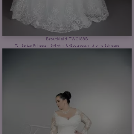
Brautkleid TW0188B
Tüll Spitze Prinzessin 3/4-Arm U-Bootausschnitt ohne Schleppe