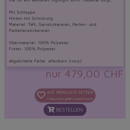
die für ein weiteres Highlight vorm Traualtar sorgt.
Mit Schleppe
Hinten mit Schnürung
Material: Taft, Garnstickereien, Perlen- und
Paillettenstickereien
Obermaterial: 100% Polyester
Futter: 100% Polyester
abgebildete Farbe: elfenbein (ivory)
nur 479,00 CHF
AUF MERKLISTE SETZEN
0
Besuchern gefällt dieses Produkt
BESTELLEN