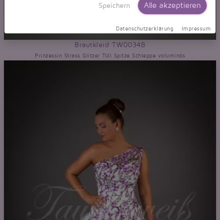
Alle akzeptieren
Speichern
Datenschutzerklärung
Impressum
Brautkleid TW0034B
Prinzessin Strass Glitzer Tüll Spitze Schleppe voluminös