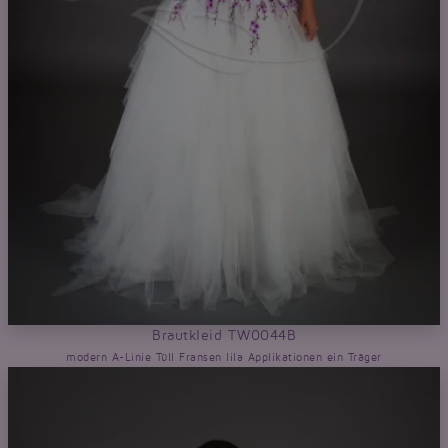
Brautkleid TW0044B
modern A-Linie Tüll Fransen lila Applikationen ein Träger