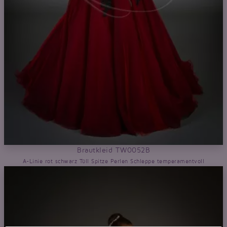
Brautkleid TW0052B
A-Linie rot schwarz Tüll Spitze Perlen Schleppe temperamentvoll