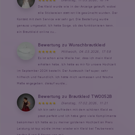
Dienstag, 17.03.2026, 16:14
Das Kleid wurde wie in der Anzeige gekauft, wobei
alle Stickereien statt rot lila gewünscht wurden. Der
Kontakt mit dem Service war sehr gut. Die Bestellung wurde
genauso umgesetzt. Ich hatte Sorge, ob das funktionieren kann,
ein Brautkleid online zu...
Bewertung zu Wunschbrautkleid
Mittwoch, 04.03.2026, 17:58
Es ist schon eine Weile her, dass ich mein Kleid
erhalten habe. Ich hatte es mir für unsere Hochzeit
im September 2024 bestellt. Der Austausch lief super, sehr
hilfreich und freundlich. Ich hatte mich vermessen und falsche
Maße angegeben, darauf wurde...
Bewertung zu Brautkleid TW0052B
Dienstag, 17.02.2026, 11:21
Ich bin sehr zufrieden mit dem schönen Kleid es
passt perfekt und ich habe ganz viele Komplimente
bekommen Ich hatte es zu meiner goldenen Hochzeit an Preis
Leistung ist top würde immer wieder ein Kleid bei Taubenweis
kaufen 5 von 5 Sterne von mir...