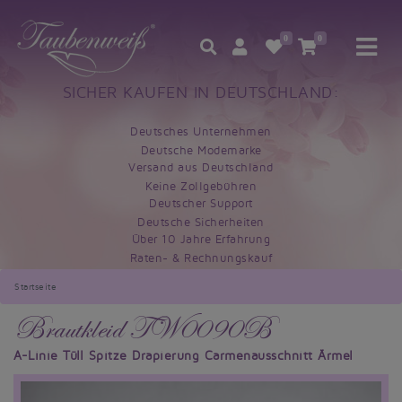
0
0
SICHER KAUFEN IN DEUTSCHLAND:
Deutsches Unternehmen
Deutsche Modemarke
Versand aus Deutschland
Keine Zollgebühren
Deutscher Support
Deutsche Sicherheiten
Über 10 Jahre Erfahrung
Raten- & Rechnungskauf
Startseite
Brautkleid TW0090B
A-Linie Tüll Spitze Drapierung Carmenausschnitt Ärmel