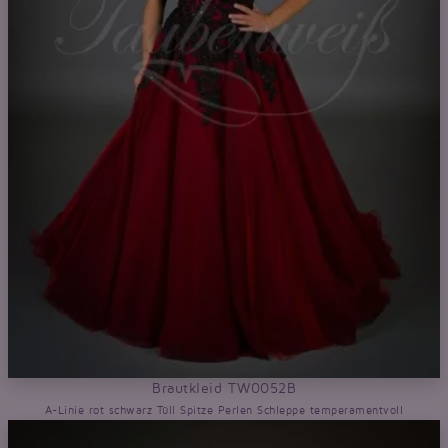
Brautkleid TW0052B
A-Linie rot schwarz Tüll Spitze Perlen Schleppe temperamentvoll