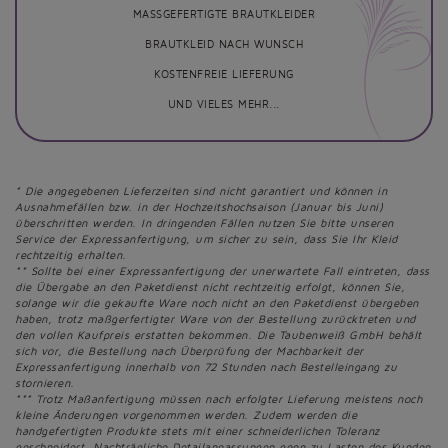
MASSGEFERTIGTE BRAUTKLEIDER
BRAUTKLEID NACH WUNSCH
KOSTENFREIE LIEFERUNG
UND VIELES MEHR...
* Die angegebenen Lieferzeiten sind nicht garantiert und können in
Ausnahmefällen bzw. in der Hochzeitshochsaison (Januar bis Juni)
überschritten werden. In dringenden Fällen nutzen Sie bitte unseren
Service der Expressanfertigung, um sicher zu sein, dass Sie Ihr Kleid
rechtzeitig erhalten.
** Sollte bei einer Expressanfertigung der unerwartete Fall eintreten, dass
die Übergabe an den Paketdienst nicht rechtzeitig erfolgt, können Sie,
solange wir die gekaufte Ware noch nicht an den Paketdienst übergeben
haben, trotz maßgerfertigter Ware von der Bestellung zurücktreten und
den vollen Kaufpreis erstatten bekommen. Die Taubenweiß GmbH behält
sich vor, die Bestellung nach Überprüfung der Machbarkeit der
Expressanfertigung innerhalb von 72 Stunden nach Bestelleingang zu
stornieren.
*** Trotz Maßanfertigung müssen nach erfolgter Lieferung meistens noch
kleine Änderungen vorgenommen werden. Zudem werden die
handgefertigten Produkte stets mit einer schneiderlichen Toleranz
geschneidert. Nachträgliche Detailanpassungen geen zu Lasten des Kunden