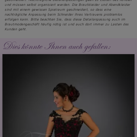
und müssen selbst organisiert werden. Die Brautkleider und Abendkleider
sind mit einem gewissen Spielraum geschneidert, so dass eine
nachträgliche Anpassung beim Schneider Ihres Vertrauens problemlos
erfolgen kann. Bitte beachten Sie, dass diese Detailanpassung auch im
Brautmodengeschäft häufig nötig ist und auch dort immer zu Lasten des
Kunden geht.
Dies könnte Ihnen auch gefallen: