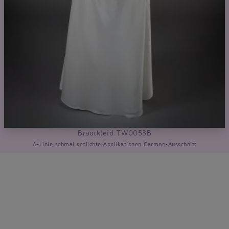
Brautkleid TW0053B
A-Linie schmal schlichte Applikationen Carmen-Ausschnitt