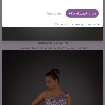
Alle akzeptieren
Speichern
Datenschutzerklärung
Impressum
Brautkleid TW0034B
Prinzessin Strass Glitzer Tüll Spitze Schleppe voluminös