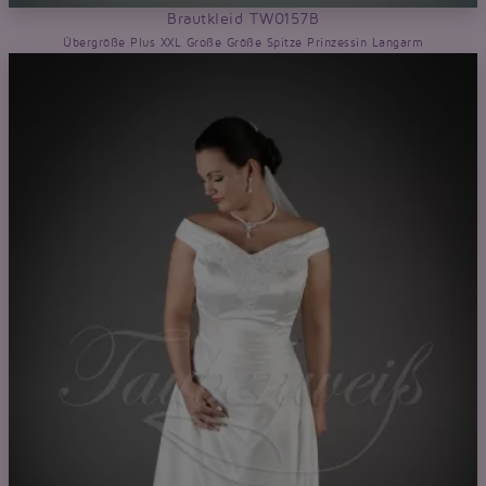
Brautkleid TW0157B
Übergröße Plus XXL Große Größe Spitze Prinzessin Langarm