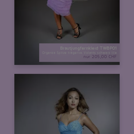
Brautjungfernkleid TWBP01
Organza Spitze trägerlos Volants schwarz lila
nur 205,00 CHF