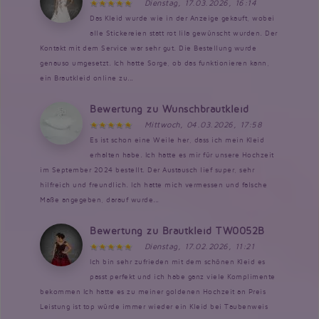
Dienstag, 17.03.2026, 16:14
Das Kleid wurde wie in der Anzeige gekauft, wobei
alle Stickereien statt rot lila gewünscht wurden. Der
Kontakt mit dem Service war sehr gut. Die Bestellung wurde
genauso umgesetzt. Ich hatte Sorge, ob das funktionieren kann,
ein Brautkleid online zu...
Bewertung zu Wunschbrautkleid
Mittwoch, 04.03.2026, 17:58
Es ist schon eine Weile her, dass ich mein Kleid
erhalten habe. Ich hatte es mir für unsere Hochzeit
im September 2024 bestellt. Der Austausch lief super, sehr
hilfreich und freundlich. Ich hatte mich vermessen und falsche
Maße angegeben, darauf wurde...
Bewertung zu Brautkleid TW0052B
Dienstag, 17.02.2026, 11:21
Ich bin sehr zufrieden mit dem schönen Kleid es
passt perfekt und ich habe ganz viele Komplimente
bekommen Ich hatte es zu meiner goldenen Hochzeit an Preis
Leistung ist top würde immer wieder ein Kleid bei Taubenweis