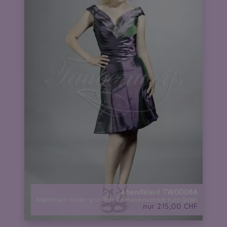
Abendkleid TW0008A
Abendkleid violett grün Taft Carmenausschnitt kurz Godet
nur 215,00 CHF