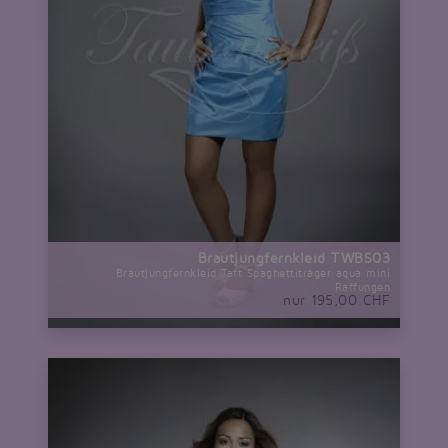
Brautjungfernkleid TWBS03
Brautjungfernkleid Taft Spaghettiträger aqua mini
Raffungen
nur 195,00 CHF