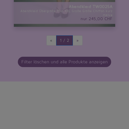
Abendkleid TW0025A
Abendkleid Übergröße Plus XXL Große Größe Chiffon kurz
malve
nur 245,00 CHF
«
1 / 2
»
Filter löschen und alle Produkte anzeigen