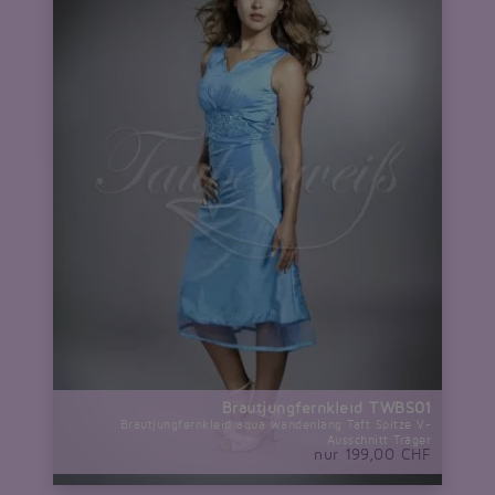
Brautjungfernkleid TWBS01
Brautjungfernkleid aqua wandenlang Taft Spitze V-
Ausschnitt Träger
nur 199,00 CHF