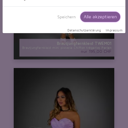
Alle akzeptieren
Speichern
Datenschutzerklärung
Impressum
Brautjungfernkleid TWEM01
Brautjungfernkleid mini pistazie Chiffon trägerlos Perlen
nur 195,00 CHF