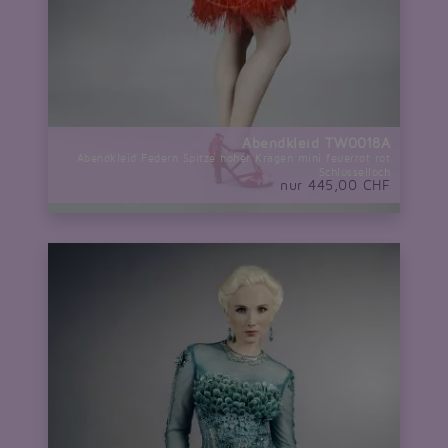
Abendkleid TW0018A
Abendkleid Federn Spitze hoher Kragen mini feuerrot rot
Schlüsselloch
nur 445,00 CHF