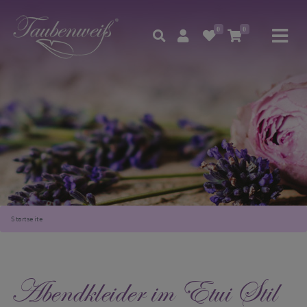
0
0
Startseite
Abendkleider im Etui Stil