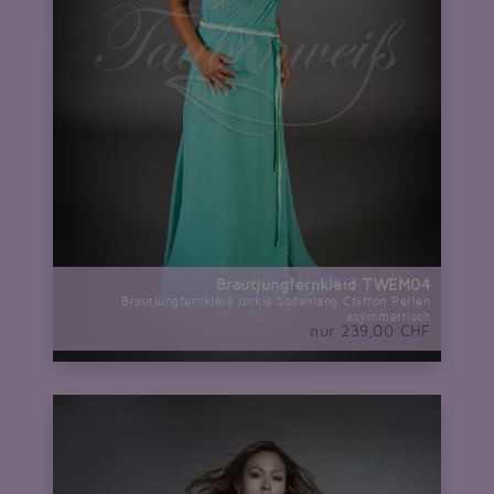
Brautjungfernkleid TWEM04
Brautjungfernkleid türkis bodenlang Chiffon Perlen
asymmetrisch
nur 239,00 CHF