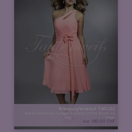
Brautjungfernkleid TWCL02
Brautjungfernkleid hummer knielang Chiffon Blume ein
Träger
nur 180,00 CHF