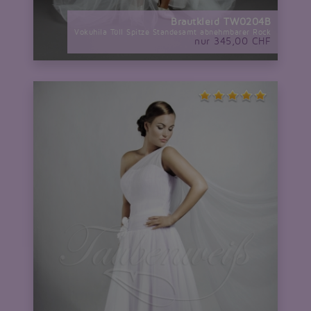
Brautkleid TW0204B
Vokuhila Tüll Spitze Standesamt abnehmbarer Rock
nur 345,00 CHF