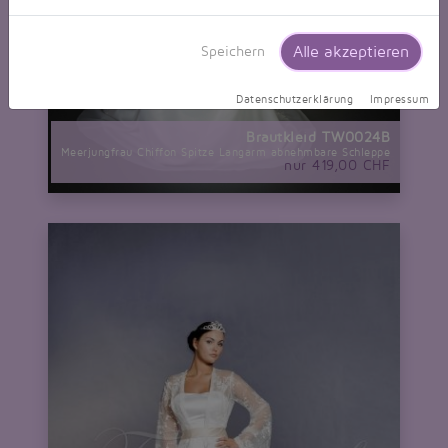
Alle akzeptieren
Speichern
Datenschutzerklärung
Impressum
Brautkleid TW0024B
Meerjungfrau Chiffon Spitze Langarm abnehmbare Schleppe
nur 419,00 CHF