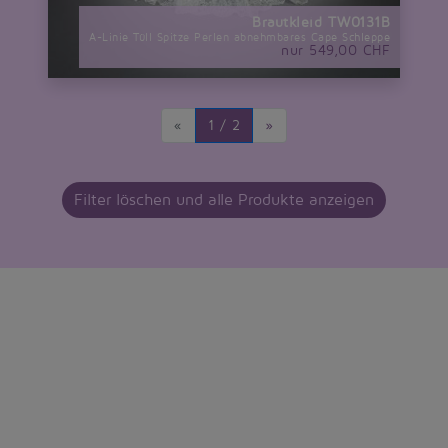
Brautkleid TW0131B
A-Linie Tüll Spitze Perlen abnehmbares Cape Schleppe
nur 549,00 CHF
«
1 / 2
»
Filter löschen und alle Produkte anzeigen