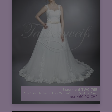
Brautkleid TW0176B
2 in 1 abnehmbarer Rock Tattoo-Spitze farbiges Band
nur 460,00 CHF