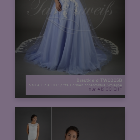
Brautkleid TW0005B
blau A-Linie Tüll Spitze Carmen abnehmbare Schleppe
nur 419,00 CHF