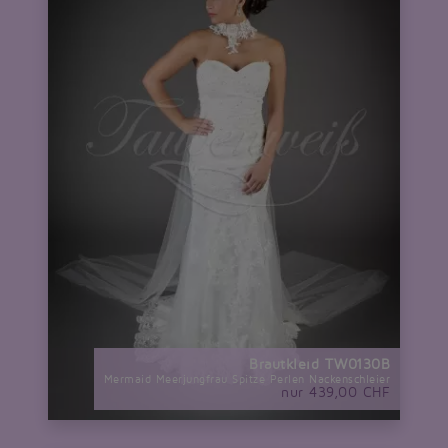
Brautkleid TW0130B
Mermaid Meerjungfrau Spitze Perlen Nackenschleier
nur 439,00 CHF