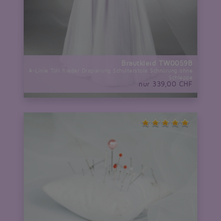
Brautkleid TW0059B
A-Linie Tüll flieder Drapierung Schulterstola Schnürung ohne
Schleppe
nur 339,00 CHF